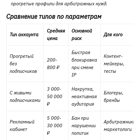
прогретые профили для арбитражных нужд.
Сравнение типов по параметрам
Средняя
Основной
Тип аккаунта
Для кого
цена
риск
Быстрая
Прогретый
Контент-
200-
блокировка
без
мейкеры,
800 ₽
при смене
подписчиков
тесты
IP
3 000-
Накрутка,
С живыми
Блогеры,
50 000
неактивная
подписчиками
бренды
₽
аудитория
5 000-
Бан при
Рекламный
Арбитражники,
30 000
нарушении
кабинет
маркетологи
₽
политик