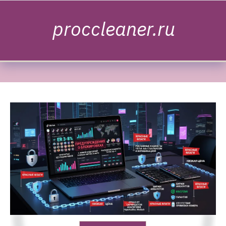
Skip to content
proccleaner.ru