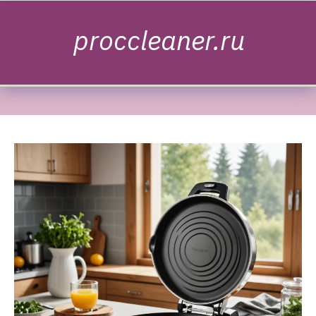
Skip to content
proccleaner.ru