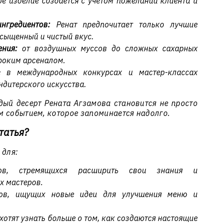
е изделие создается с учетом пожеланий клиента и
нгредиентов:
Ренат предпочитает только лучшие
асыщенный и чистый вкус.
ния:
от воздушных муссов до сложных сахарных
роким арсеналом.
 в международных конкурсах и мастер-классах
ндитерского искусства.
дый десерт Рената Агзамова становится не просто
м событием, которое запоминается надолго.
татья?
 для:
ров, стремящихся расширить свои знания и
х мастеров.
нов, ищущих новые идеи для улучшения меню и
хотят узнать больше о том, как создаются настоящие