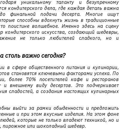
годаря уникальному таланту и безупречному
тся кондитерского дела, где каждая деталь важна
до финальной подачи десерта. Многие ищут
оторые способны вдохнуть жизнь в традиционные
что поистине волшебное. Именно здесь на сцену
р кондитерского искусства, создающий шедевры,
ажение не только любителей сладкого, но и
а столь важно сегодня?
ии в сфере общественного питания и кулинарии,
ертов становятся ключевыми факторами успеха. По
ии, более 70% посетителей кафе и ресторанов
у и внешнему виду десертов. Это подчеркивает
ния сладостей, а создания настоящих кулинарных
обны выйти за рамки обыденности и предложить
шенные и при этом вкусные изделия. На этом фоне
людей, которые не только владеют техникой, но и
, пирожное или шоколадный шедевр.