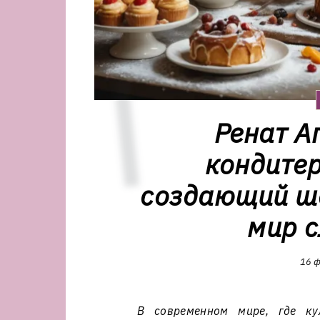
Ренат А
кондитер
создающий ше
мир с
16 ф
В современном мире, где кул